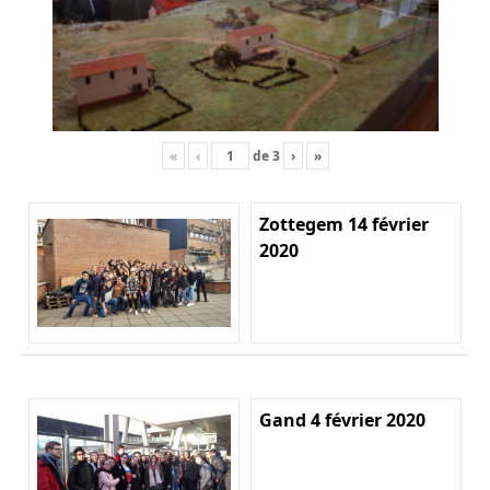
«
‹
de
3
›
»
Zottegem 14 février
2020
Gand 4 février 2020