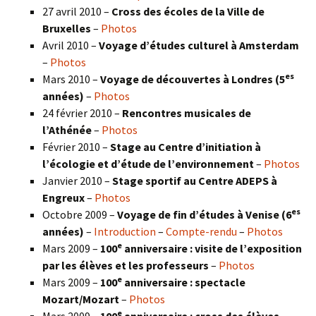
27 avril 2010 –
Cross des écoles de la Ville de
Bruxelles
–
Photos
Avril 2010 –
Voyage d’études culturel à Amsterdam
–
Photos
es
Mars 2010 –
Voyage de découvertes à Londres
(5
années)
–
Photos
24 février 2010 –
Rencontres musicales de
l’Athénée
–
Photos
Février 2010 –
Stage au Centre d’initiation à
l’écologie et d’étude de l’environnement
–
Photos
Janvier 2010 –
Stage sportif au Centre ADEPS à
Engreux
–
Photos
es
Octobre 2009 –
Voyage de fin d’études à Venise (6
années)
–
Introduction
–
Compte-rendu
–
Photos
e
Mars 2009 –
100
anniversaire : visite de l’exposition
par les élèves et les professeurs
–
Photos
e
Mars 2009 –
100
anniversaire : spectacle
Mozart/Mozart
–
Photos
e
Mars 2009 –
100
anniversaire : cross des élèves
–