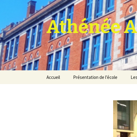
Athénée A
Aller
Accueil
Présentation de l’école
Les
au
contenu
Pro