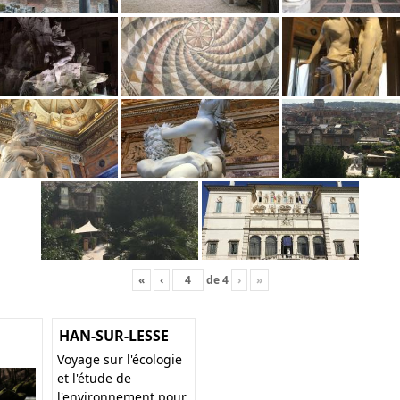
«
‹
de
4
›
»
HAN-SUR-LESSE
Voyage sur l'écologie
et l'étude de
l'environnement pour