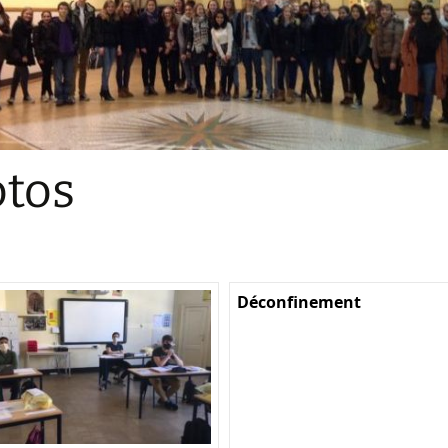
Sections
Initiatives pédagogiques
Stage d’écologie
Examens 3e degr
Les échanges
tos
linguistiques
Méthode de travai
Déconfinement