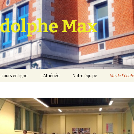
dolphe Max
 cours en ligne
L’Athénée
Notre équipe
Vie de l’école
jet d’établissement
Espace professeurs
Projets éducatif et
pédagogique
Service de médiation
Règlement d’ordre
intérieur
Les Anciens
Règlement général des
Conseil de participation
études