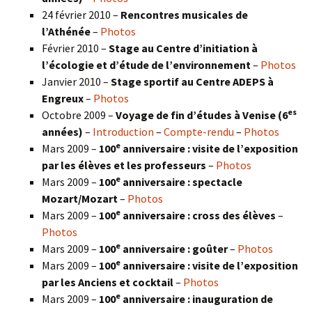
24 février 2010 –
Rencontres musicales de
l’Athénée
–
Photos
Février 2010 –
Stage au Centre d’initiation à
l’écologie et d’étude de l’environnement
–
Photos
Janvier 2010 –
Stage sportif au Centre ADEPS à
Engreux
–
Photos
es
Octobre 2009 –
Voyage de fin d’études à Venise (6
années)
–
Introduction
–
Compte-rendu
–
Photos
e
Mars 2009 –
100
anniversaire : visite de l’exposition
par les élèves et les professeurs
–
Photos
e
Mars 2009 –
100
anniversaire : spectacle
Mozart/Mozart
–
Photos
e
Mars 2009 –
100
anniversaire : cross des élèves
–
Photos
e
Mars 2009 –
100
anniversaire : goûter
–
Photos
e
Mars 2009 –
100
anniversaire : visite de l’exposition
par les Anciens et cocktail
–
Photos
e
Mars 2009 –
100
anniversaire : inauguration de