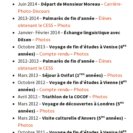
Juin 2014 –
Départ de Monsieur Moreau
–
Carrière-
Photo-Discours
2013-2014 –
Palmarès de fin d’année
–
Élèves
obtenant le CESS
–
Photo
Janvier- Février 2014 –
Échange linguistique avec
Dilsen
–
Photos
es
Octobre 2013 –
Voyage de fin d’études à Venise (6
années)
–
Compte-rendu
–
Photos
2012-2013 –
Palmarès de fin d’année
–
Élèves
obtenant le CESS
res
Mars 2013 –
Séjour à Ovifat (1
années)
–
Photos
es
Octobre 2012 –
Voyage de fin d’études à Vienne (6
années)
–
Compte-rendu
–
Photos
Avril 2012 –
Triathlon de la COCOF
–
Photos
es
Mars 2012 –
Voyage de découvertes à Londres (5
années)
–
Photos
es
Mars 2012 –
Visite culturelle d’Anvers (5
années)
–
Photos
es
Octobre 2011 –
Voyage de fin d’études à Venise (6