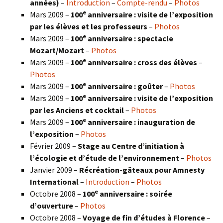
années)
–
Introduction
–
Compte-rendu
–
Photos
e
Mars 2009 –
100
anniversaire : visite de l’exposition
par les élèves et les professeurs
–
Photos
e
Mars 2009 –
100
anniversaire : spectacle
Mozart/Mozart
–
Photos
e
Mars 2009 –
100
anniversaire : cross des élèves
–
Photos
e
Mars 2009 –
100
anniversaire : goûter
–
Photos
e
Mars 2009 –
100
anniversaire : visite de l’exposition
par les Anciens et cocktail
–
Photos
e
Mars 2009 –
100
anniversaire : inauguration de
l’exposition
–
Photos
Février 2009 –
Stage au Centre d’initiation à
l’écologie et d’étude de l’environnement
–
Photos
Janvier 2009 –
Récréation-gâteaux pour Amnesty
International
–
Introduction
–
Photos
e
Octobre 2008 –
100
anniversaire : soirée
d’ouverture
–
Photos
Octobre 2008 –
Voyage de fin d’études à Florence
–