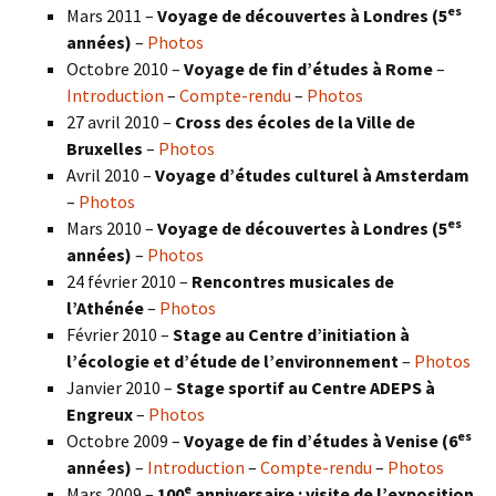
es
Mars 2011 –
Voyage de découvertes à Londres (5
années)
–
Photos
Octobre 2010 –
Voyage de fin d’études à Rome
–
Introduction
–
Compte-rendu
–
Photos
27 avril 2010 –
Cross des écoles de la Ville de
Bruxelles
–
Photos
Avril 2010 –
Voyage d’études culturel à Amsterdam
–
Photos
es
Mars 2010 –
Voyage de découvertes à Londres
(5
années)
–
Photos
24 février 2010 –
Rencontres musicales de
l’Athénée
–
Photos
Février 2010 –
Stage au Centre d’initiation à
l’écologie et d’étude de l’environnement
–
Photos
Janvier 2010 –
Stage sportif au Centre ADEPS à
Engreux
–
Photos
es
Octobre 2009 –
Voyage de fin d’études à Venise (6
années)
–
Introduction
–
Compte-rendu
–
Photos
e
Mars 2009 –
100
anniversaire : visite de l’exposition