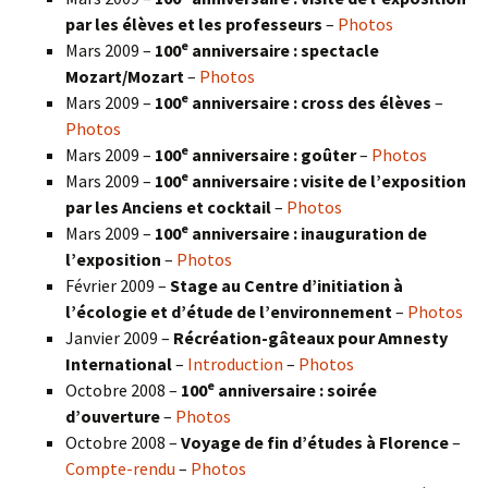
par les élèves et les professeurs
–
Photos
e
Mars 2009 –
100
anniversaire : spectacle
Mozart/Mozart
–
Photos
e
Mars 2009 –
100
anniversaire : cross des élèves
–
Photos
e
Mars 2009 –
100
anniversaire : goûter
–
Photos
e
Mars 2009 –
100
anniversaire : visite de l’exposition
par les Anciens et cocktail
–
Photos
e
Mars 2009 –
100
anniversaire : inauguration de
l’exposition
–
Photos
Février 2009 –
Stage au Centre d’initiation à
l’écologie et d’étude de l’environnement
–
Photos
Janvier 2009 –
Récréation-gâteaux pour Amnesty
International
–
Introduction
–
Photos
e
Octobre 2008 –
100
anniversaire : soirée
d’ouverture
–
Photos
Octobre 2008 –
Voyage de fin d’études à Florence
–
Compte-rendu
–
Photos