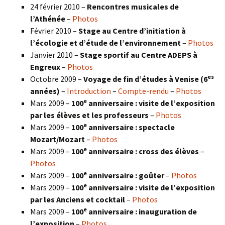
24 février 2010 –
Rencontres musicales de
l’Athénée
–
Photos
Février 2010 –
Stage au Centre d’initiation à
l’écologie et d’étude de l’environnement
–
Photos
Janvier 2010 –
Stage sportif au Centre ADEPS à
Engreux
–
Photos
es
Octobre 2009 –
Voyage de fin d’études à Venise (6
années)
–
Introduction
–
Compte-rendu
–
Photos
e
Mars 2009 –
100
anniversaire : visite de l’exposition
par les élèves et les professeurs
–
Photos
e
Mars 2009 –
100
anniversaire : spectacle
Mozart/Mozart
–
Photos
e
Mars 2009 –
100
anniversaire : cross des élèves
–
Photos
e
Mars 2009 –
100
anniversaire : goûter
–
Photos
e
Mars 2009 –
100
anniversaire : visite de l’exposition
par les Anciens et cocktail
–
Photos
e
Mars 2009 –
100
anniversaire : inauguration de
l’exposition
–
Photos