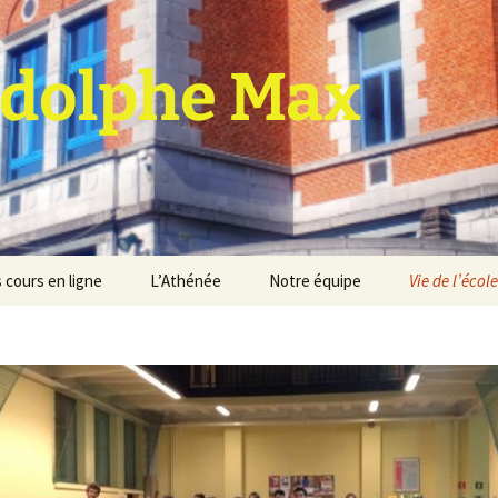
dolphe Max
 cours en ligne
L’Athénée
Notre équipe
Vie de l’école
jet d’établissement
Espace professeurs
Projets éducatif et
pédagogique
Service de médiation
Règlement d’ordre
intérieur
Les Anciens
Règlement général des
Conseil de participation
études