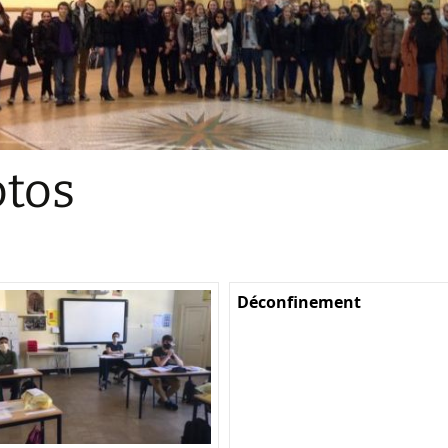
Sections
Initiatives pédagogiques
Stage d’écologie
Examens 3e degr
Les échanges
tos
linguistiques
Méthode de travai
Déconfinement