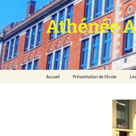
Athénée A
Aller
Accueil
Présentation de l’école
Les
au
contenu
Pro