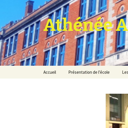
Athénée A
Aller
Accueil
Présentation de l’école
Les
au
contenu
Pro