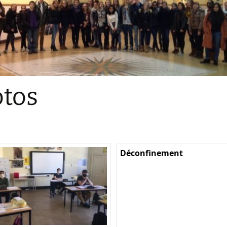
Sections
Initiatives pédagogiques
Stage d’écologie
Examens 3e degr
Les échanges
tos
linguistiques
Méthode de travai
Déconfinement