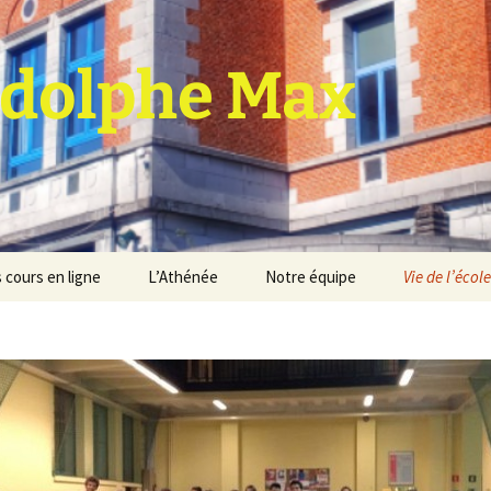
dolphe Max
 cours en ligne
L’Athénée
Notre équipe
Vie de l’école
jet d’établissement
Espace professeurs
Projets éducatif et
pédagogique
Service de médiation
Règlement d’ordre
intérieur
Les Anciens
Règlement général des
Conseil de participation
études