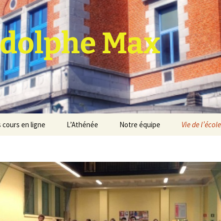
dolphe Max
 cours en ligne
L’Athénée
Notre équipe
Vie de l’école
jet d’établissement
Espace professeurs
Projets éducatif et
pédagogique
Service de médiation
Règlement d’ordre
intérieur
Les Anciens
Règlement général des
Conseil de participation
études