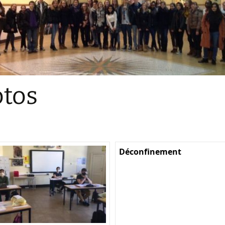
Sections
Initiatives pédagogiques
Stage d’écologie
Examens 3e degr
Les échanges
tos
linguistiques
Méthode de travai
Déconfinement