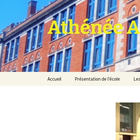
Athénée A
Aller
Accueil
Présentation de l’école
Les
au
contenu
Pro