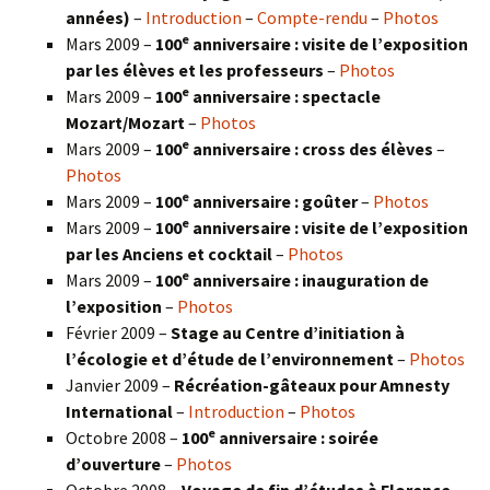
années)
–
Introduction
–
Compte-rendu
–
Photos
e
Mars 2009 –
100
anniversaire : visite de l’exposition
par les élèves et les professeurs
–
Photos
e
Mars 2009 –
100
anniversaire : spectacle
Mozart/Mozart
–
Photos
e
Mars 2009 –
100
anniversaire : cross des élèves
–
Photos
e
Mars 2009 –
100
anniversaire : goûter
–
Photos
e
Mars 2009 –
100
anniversaire : visite de l’exposition
par les Anciens et cocktail
–
Photos
e
Mars 2009 –
100
anniversaire : inauguration de
l’exposition
–
Photos
Février 2009 –
Stage au Centre d’initiation à
l’écologie et d’étude de l’environnement
–
Photos
Janvier 2009 –
Récréation-gâteaux pour Amnesty
International
–
Introduction
–
Photos
e
Octobre 2008 –
100
anniversaire : soirée
d’ouverture
–
Photos
Octobre 2008 –
Voyage de fin d’études à Florence
–