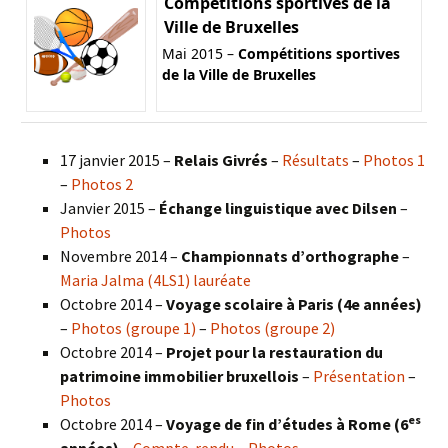
Compétitions sportives de la
Ville de Bruxelles
Mai 2015 –
Compétitions sportives
de la Ville de Bruxelles
17 janvier 2015 –
Relais Givrés
–
Résultats
–
Photos 1
–
Photos 2
Janvier 2015 –
Échange linguistique avec Dilsen
–
Photos
Novembre 2014 –
Championnats d’orthographe
–
Maria Jalma (4LS1) lauréate
Octobre 2014 –
Voyage scolaire à Paris (4e années)
–
Photos (groupe 1)
–
Photos (groupe 2)
Octobre 2014 –
Projet pour la restauration du
patrimoine immobilier bruxellois
–
Présentation
–
Photos
es
Octobre 2014 –
Voyage de fin d’études à Rome (6
années)
–
Compte-rendu
–
Photos