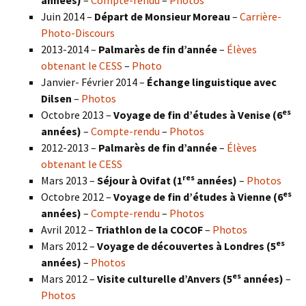
Juin 2014 –
Départ de Monsieur Moreau
–
Carrière-
Photo-Discours
2013-2014 –
Palmarès de fin d’année
–
Élèves
obtenant le CESS
–
Photo
Janvier- Février 2014 –
Échange linguistique avec
Dilsen
–
Photos
es
Octobre 2013 –
Voyage de fin d’études à Venise (6
années)
–
Compte-rendu
–
Photos
2012-2013 –
Palmarès de fin d’année
–
Élèves
obtenant le CESS
res
Mars 2013 –
Séjour à Ovifat (1
années)
–
Photos
es
Octobre 2012 –
Voyage de fin d’études à Vienne (6
années)
–
Compte-rendu
–
Photos
Avril 2012 –
Triathlon de la COCOF
–
Photos
es
Mars 2012 –
Voyage de découvertes à Londres (5
années)
–
Photos
es
Mars 2012 –
Visite culturelle d’Anvers (5
années)
–
Photos