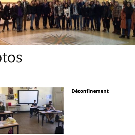
Sections
Initiatives pédagogiques
Stage d’écologie
Examens 3e degr
Les échanges
tos
linguistiques
Méthode de travai
Déconfinement