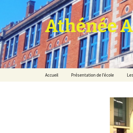
Athénée A
Aller
Accueil
Présentation de l’école
Les
au
contenu
Pro