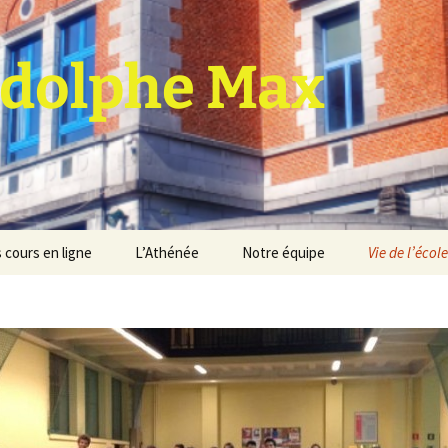
dolphe Max
 cours en ligne
L’Athénée
Notre équipe
Vie de l’école
jet d’établissement
Espace professeurs
Projets éducatif et
pédagogique
Service de médiation
Règlement d’ordre
intérieur
Les Anciens
Règlement général des
Conseil de participation
études