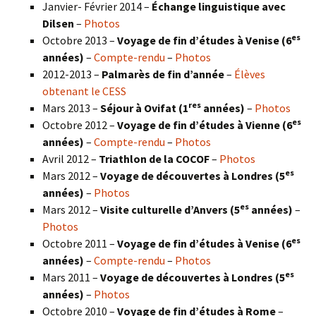
Janvier- Février 2014 –
Échange linguistique avec
Dilsen
–
Photos
es
Octobre 2013 –
Voyage de fin d’études à Venise (6
années)
–
Compte-rendu
–
Photos
2012-2013 –
Palmarès de fin d’année
–
Élèves
obtenant le CESS
res
Mars 2013 –
Séjour à Ovifat (1
années)
–
Photos
es
Octobre 2012 –
Voyage de fin d’études à Vienne (6
années)
–
Compte-rendu
–
Photos
Avril 2012 –
Triathlon de la COCOF
–
Photos
es
Mars 2012 –
Voyage de découvertes à Londres (5
années)
–
Photos
es
Mars 2012 –
Visite culturelle d’Anvers (5
années)
–
Photos
es
Octobre 2011 –
Voyage de fin d’études à Venise (6
années)
–
Compte-rendu
–
Photos
es
Mars 2011 –
Voyage de découvertes à Londres (5
années)
–
Photos
Octobre 2010 –
Voyage de fin d’études à Rome
–