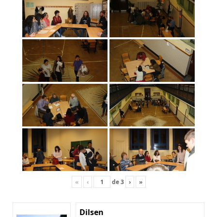
«
‹
de
3
›
»
Dilsen