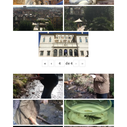
«
‹
de
4
›
»