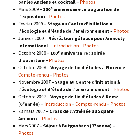
par les Anciens et cocktail
–
Photos
e
Mars 2009 –
100
anniversaire : inauguration de
l’exposition
–
Photos
Février 2009 –
Stage au Centre d’initiation à
l’écologie et d’étude de l’environnement
–
Photos
Janvier 2009 –
Récréation-gâteaux pour Amnesty
International
–
Introduction
–
Photos
e
Octobre 2008 –
100
anniversaire : soirée
d’ouverture
–
Photos
Octobre 2008 –
Voyage de fin d’études à Florence
–
Compte-rendu
–
Photos
Novembre 2007 –
Stage au Centre d’initiation à
l’écologie et d’étude de l’environnement
–
Photos
Octobre 2007 –
Voyage de fin d’études à Rome
e
(6
année)
–
Introduction
–
Compte-rendu
–
Photos
23 mars 2007 –
Cross de l’Athénée au Square
Ambiorix
–
Photos
e
Mars 2007 –
Séjour à Butgenbach (3
année)
–
Photos