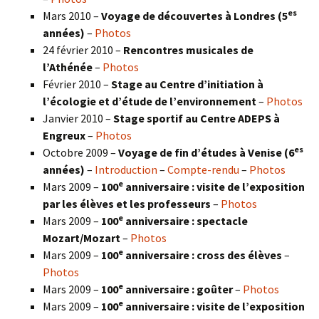
es
Mars 2010 –
Voyage de découvertes à Londres
(5
années)
–
Photos
24 février 2010 –
Rencontres musicales de
l’Athénée
–
Photos
Février 2010 –
Stage au Centre d’initiation à
l’écologie et d’étude de l’environnement
–
Photos
Janvier 2010 –
Stage sportif au Centre ADEPS à
Engreux
–
Photos
es
Octobre 2009 –
Voyage de fin d’études à Venise (6
années)
–
Introduction
–
Compte-rendu
–
Photos
e
Mars 2009 –
100
anniversaire : visite de l’exposition
par les élèves et les professeurs
–
Photos
e
Mars 2009 –
100
anniversaire : spectacle
Mozart/Mozart
–
Photos
e
Mars 2009 –
100
anniversaire : cross des élèves
–
Photos
e
Mars 2009 –
100
anniversaire : goûter
–
Photos
e
Mars 2009 –
100
anniversaire : visite de l’exposition