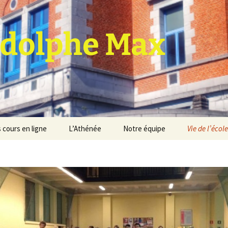
dolphe Max
 cours en ligne
L’Athénée
Notre équipe
Vie de l’école
jet d’établissement
Espace professeurs
Projets éducatif et
pédagogique
Service de médiation
Règlement d’ordre
intérieur
Les Anciens
Règlement général des
Conseil de participation
études