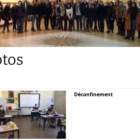
Sections
Initiatives pédagogiques
Stage d’écologie
Examens 3e degr
Les échanges
tos
linguistiques
Méthode de travai
Déconfinement