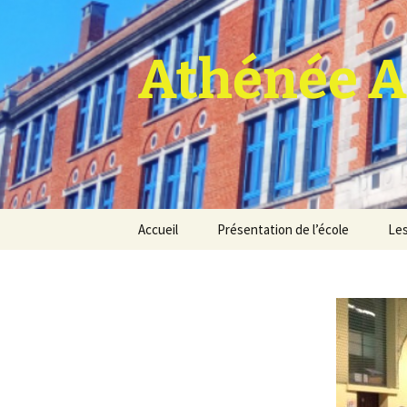
Athénée A
Aller
Accueil
Présentation de l’école
Les
au
contenu
Pro