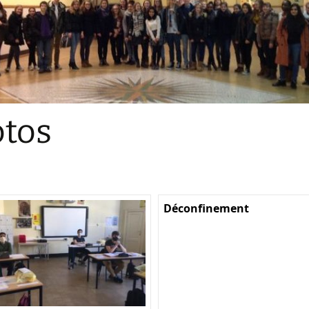
Sections
Initiatives pédagogiques
Stage d’écologie
Examens 3e degr
Les échanges
tos
linguistiques
Méthode de travai
Déconfinement