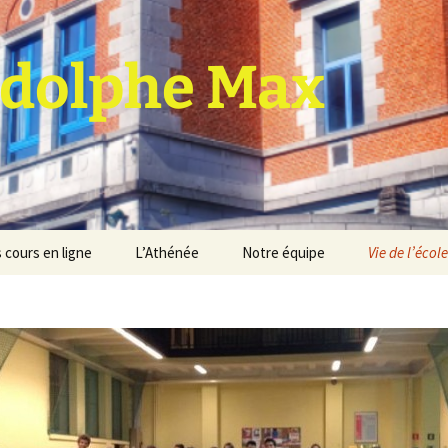
dolphe Max
 cours en ligne
L’Athénée
Notre équipe
Vie de l’école
jet d’établissement
Espace professeurs
Projets éducatif et
pédagogique
Service de médiation
Règlement d’ordre
intérieur
Les Anciens
Règlement général des
Conseil de participation
études