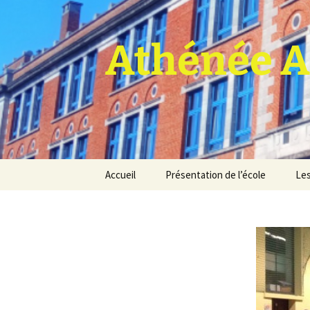
Athénée A
Aller
Accueil
Présentation de l’école
Les
au
contenu
Pro