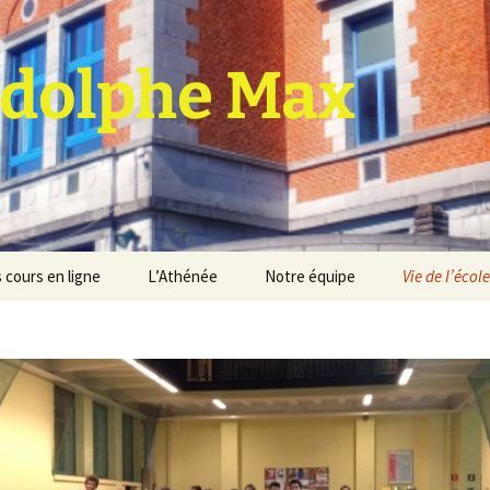
dolphe Max
 cours en ligne
L’Athénée
Notre équipe
Vie de l’école
jet d’établissement
Espace professeurs
Projets éducatif et
pédagogique
Service de médiation
Règlement d’ordre
intérieur
Les Anciens
Règlement général des
Conseil de participation
études