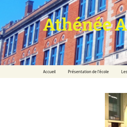
Athénée A
Aller
Accueil
Présentation de l’école
Les
au
contenu
Pro