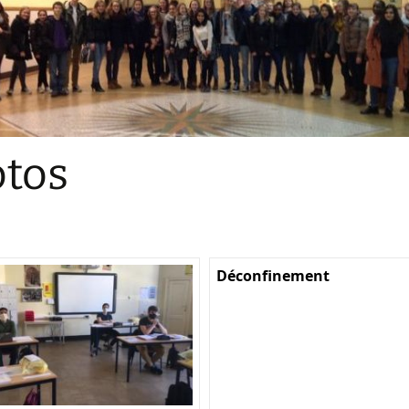
Sections
Initiatives pédagogiques
Stage d’écologie
Examens 3e degr
Les échanges
tos
linguistiques
Méthode de travai
Déconfinement