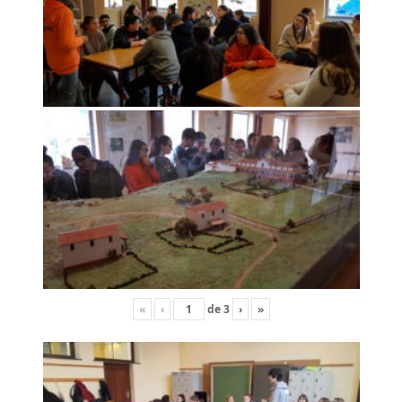
«
‹
de
3
›
»