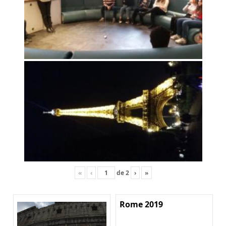
«
‹
de
2
›
»
Rome 2019