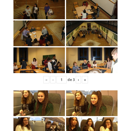
«
‹
de
3
›
»