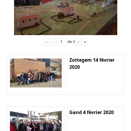
«
‹
de
3
›
»
Zottegem 14 février
2020
Gand 4 février 2020