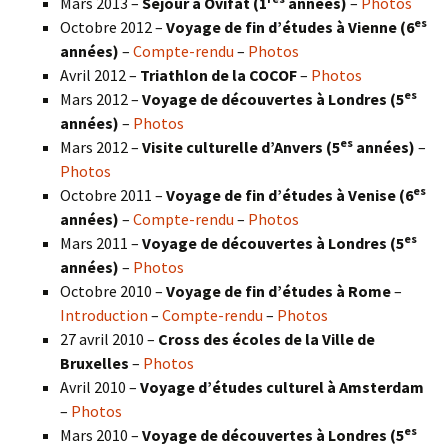
Mars 2013 –
Séjour à Ovifat (1
années)
–
Photos
es
Octobre 2012 –
Voyage de fin d’études à Vienne (6
années)
–
Compte-rendu
–
Photos
Avril 2012 –
Triathlon de la COCOF
–
Photos
es
Mars 2012 –
Voyage de découvertes à Londres (5
années)
–
Photos
es
Mars 2012 –
Visite culturelle d’Anvers (5
années)
–
Photos
es
Octobre 2011 –
Voyage de fin d’études à Venise (6
années)
–
Compte-rendu
–
Photos
es
Mars 2011 –
Voyage de découvertes à Londres (5
années)
–
Photos
Octobre 2010 –
Voyage de fin d’études à Rome
–
Introduction
–
Compte-rendu
–
Photos
27 avril 2010 –
Cross des écoles de la Ville de
Bruxelles
–
Photos
Avril 2010 –
Voyage d’études culturel à Amsterdam
–
Photos
es
Mars 2010 –
Voyage de découvertes à Londres
(5