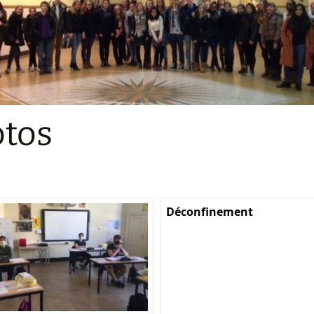
Sections
Initiatives pédagogiques
Stage d’écologie
Examens 3e degr
Les échanges
tos
linguistiques
Méthode de travai
Déconfinement