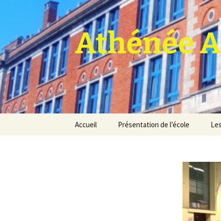
Athénée A
Aller
Accueil
Présentation de l’école
Les
au
contenu
Pro