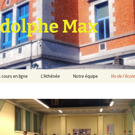
dolphe Max
 cours en ligne
L’Athénée
Notre équipe
Vie de l’école
jet d’établissement
Espace professeurs
Projets éducatif et
pédagogique
Service de médiation
Règlement d’ordre
intérieur
Les Anciens
Règlement général des
Conseil de participation
études