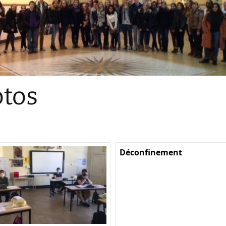
Sections
Initiatives pédagogiques
Stage d’écologie
Examens 3e degr
Les échanges
tos
linguistiques
Méthode de travai
Déconfinement