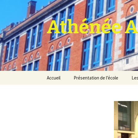
Athénée A
Aller
Accueil
Présentation de l’école
Les
au
contenu
Pro