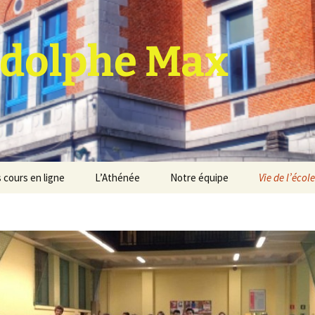
dolphe Max
 cours en ligne
L’Athénée
Notre équipe
Vie de l’école
jet d’établissement
Espace professeurs
Projets éducatif et
pédagogique
Service de médiation
Règlement d’ordre
intérieur
Les Anciens
Règlement général des
Conseil de participation
études