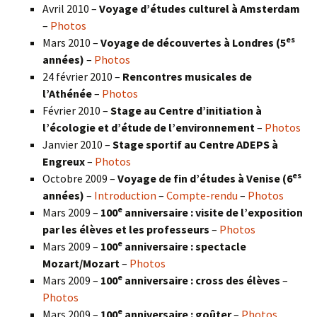
Avril 2010 –
Voyage d’études culturel à Amsterdam
–
Photos
es
Mars 2010 –
Voyage de découvertes à Londres
(5
années)
–
Photos
24 février 2010 –
Rencontres musicales de
l’Athénée
–
Photos
Février 2010 –
Stage au Centre d’initiation à
l’écologie et d’étude de l’environnement
–
Photos
Janvier 2010 –
Stage sportif au Centre ADEPS à
Engreux
–
Photos
es
Octobre 2009 –
Voyage de fin d’études à Venise (6
années)
–
Introduction
–
Compte-rendu
–
Photos
e
Mars 2009 –
100
anniversaire : visite de l’exposition
par les élèves et les professeurs
–
Photos
e
Mars 2009 –
100
anniversaire : spectacle
Mozart/Mozart
–
Photos
e
Mars 2009 –
100
anniversaire : cross des élèves
–
Photos
e
Mars 2009 –
100
anniversaire : goûter
–
Photos