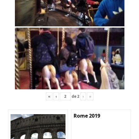
«
‹
de
2
›
»
Rome 2019