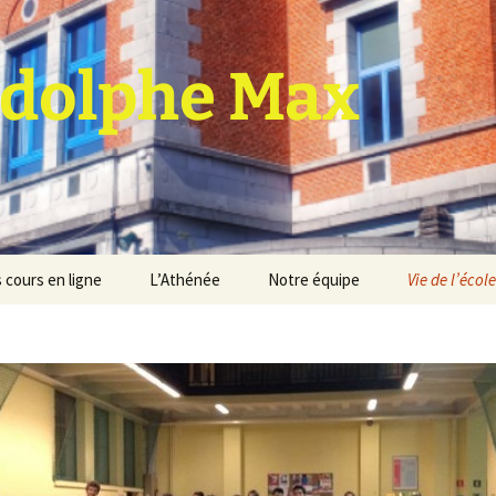
dolphe Max
 cours en ligne
L’Athénée
Notre équipe
Vie de l’école
jet d’établissement
Espace professeurs
Projets éducatif et
pédagogique
Service de médiation
Règlement d’ordre
intérieur
Les Anciens
Règlement général des
Conseil de participation
études