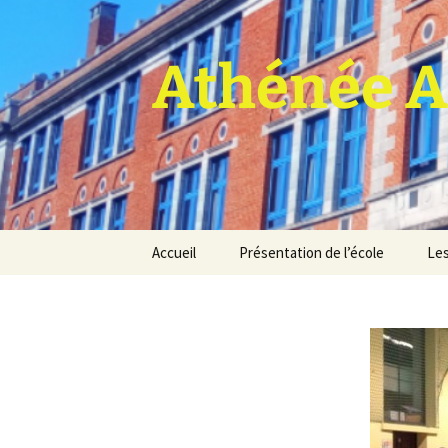
Athénée A
Aller
Accueil
Présentation de l’école
Les
au
contenu
Pro