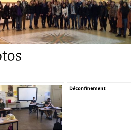
Sections
Initiatives pédagogiques
Stage d’écologie
Examens 3e degr
Les échanges
tos
linguistiques
Méthode de travai
Déconfinement