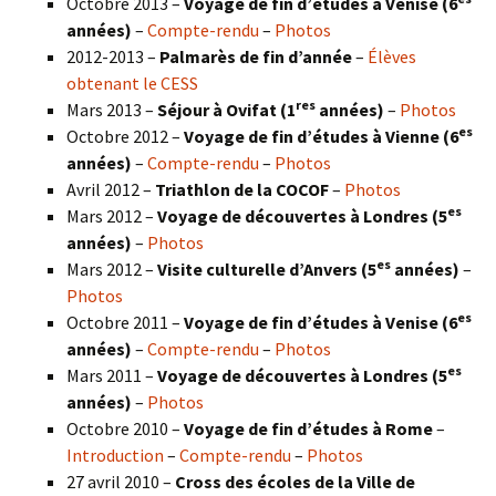
Octobre 2013 –
Voyage de fin d’études à Venise (6
années)
–
Compte-rendu
–
Photos
2012-2013 –
Palmarès de fin d’année
–
Élèves
obtenant le CESS
res
Mars 2013 –
Séjour à Ovifat (1
années)
–
Photos
es
Octobre 2012 –
Voyage de fin d’études à Vienne (6
années)
–
Compte-rendu
–
Photos
Avril 2012 –
Triathlon de la COCOF
–
Photos
es
Mars 2012 –
Voyage de découvertes à Londres (5
années)
–
Photos
es
Mars 2012 –
Visite culturelle d’Anvers (5
années)
–
Photos
es
Octobre 2011 –
Voyage de fin d’études à Venise (6
années)
–
Compte-rendu
–
Photos
es
Mars 2011 –
Voyage de découvertes à Londres (5
années)
–
Photos
Octobre 2010 –
Voyage de fin d’études à Rome
–
Introduction
–
Compte-rendu
–
Photos
27 avril 2010 –
Cross des écoles de la Ville de