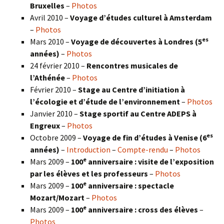
Bruxelles
–
Photos
Avril 2010 –
Voyage d’études culturel à Amsterdam
–
Photos
es
Mars 2010 –
Voyage de découvertes à Londres
(5
années)
–
Photos
24 février 2010 –
Rencontres musicales de
l’Athénée
–
Photos
Février 2010 –
Stage au Centre d’initiation à
l’écologie et d’étude de l’environnement
–
Photos
Janvier 2010 –
Stage sportif au Centre ADEPS à
Engreux
–
Photos
es
Octobre 2009 –
Voyage de fin d’études à Venise (6
années)
–
Introduction
–
Compte-rendu
–
Photos
e
Mars 2009 –
100
anniversaire : visite de l’exposition
par les élèves et les professeurs
–
Photos
e
Mars 2009 –
100
anniversaire : spectacle
Mozart/Mozart
–
Photos
e
Mars 2009 –
100
anniversaire : cross des élèves
–
Photos