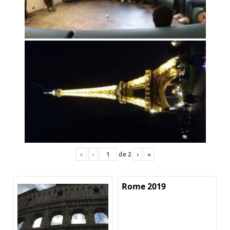
«
‹
de
2
›
»
Rome 2019