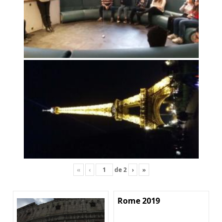
«
‹
de
2
›
»
Rome 2019