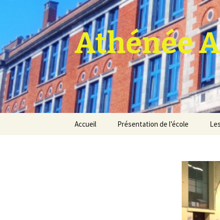
Athénée A
Aller
Accueil
Présentation de l’école
Les
au
contenu
Pro