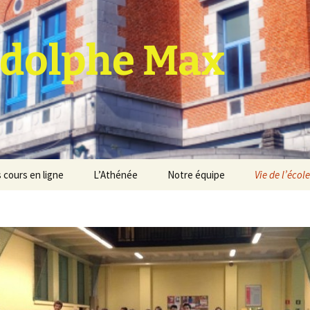
dolphe Max
 cours en ligne
L’Athénée
Notre équipe
Vie de l’école
jet d’établissement
Espace professeurs
Projets éducatif et
pédagogique
Service de médiation
Règlement d’ordre
intérieur
Les Anciens
Règlement général des
Conseil de participation
études