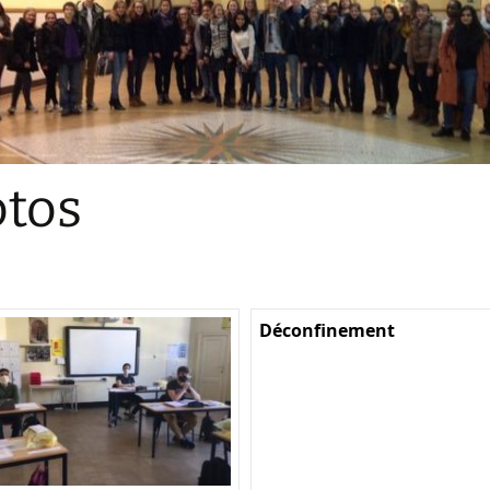
Sections
Initiatives pédagogiques
Stage d’écologie
Examens 3e degr
Les échanges
tos
linguistiques
Méthode de travai
Déconfinement