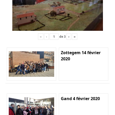
«
‹
de
3
›
»
Zottegem 14 février
2020
Gand 4 février 2020