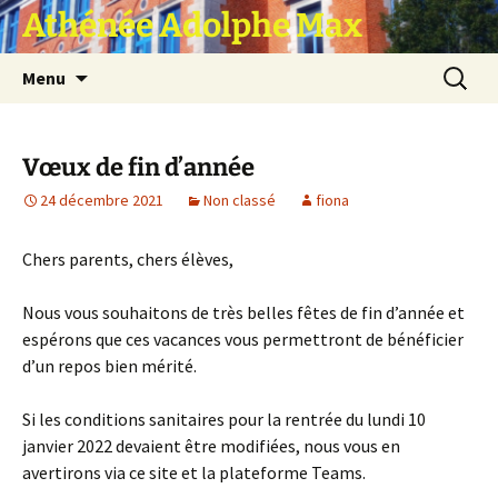
Athénée Adolphe Max
Aller
Recherc
Menu
au
contenu
Vœux de fin d’année
24 décembre 2021
Non classé
fiona
Chers parents, chers élèves,
Nous vous souhaitons de très belles fêtes de fin d’année et
espérons que ces vacances vous permettront de bénéficier
d’un repos bien mérité.
Si les conditions sanitaires pour la rentrée du lundi 10
janvier 2022 devaient être modifiées, nous vous en
avertirons via ce site et la plateforme Teams.