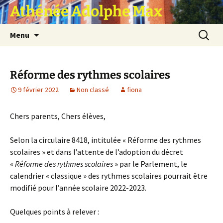
Athénée Adolphe Max
Aller
Recherc
Menu
au
contenu
Réforme des rythmes scolaires
9 février 2022
Non classé
fiona
Chers parents, Chers élèves,
Selon la circulaire 8418, intitulée « Réforme des rythmes
scolaires » et dans l’attente de l’adoption du décret
«
Réforme des rythmes scolaires
» par le Parlement, le
calendrier « classique » des rythmes scolaires pourrait être
modifié pour l’année scolaire 2022-2023.
Quelques points à relever :