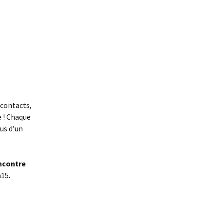
é
 contacts,
l
e ! Chaque
us d’un
encontre
h15.