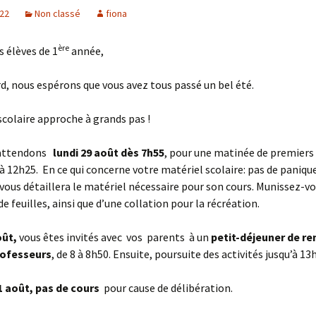
022
Non classé
fiona
Sections
ère
s élèves de 1
année,
Initiatives pédagogiques
Stage d’écologie
Examens 3e degr
d, nous espérons que vous avez tous passé un bel été.
Les échanges
scolaire approche à grands pas !
linguistiques
 attendons
lundi 29 août dès 7h55
, pour une matinée de premiers
Méthode de travai
’à 12h25. En ce qui concerne votre matériel scolaire: pas de paniqu
vous détaillera le matériel nécessaire pour son cours. Munissez-vo
e feuilles, ainsi que d’une collation pour la récréation.
oût,
vous êtes invités avec vos parents à un
petit-déjeuner de r
rofesseurs
, de 8 à 8h50. Ensuite, poursuite des activités jusqu’à 13
1 août, pas de cours
pour cause de délibération.