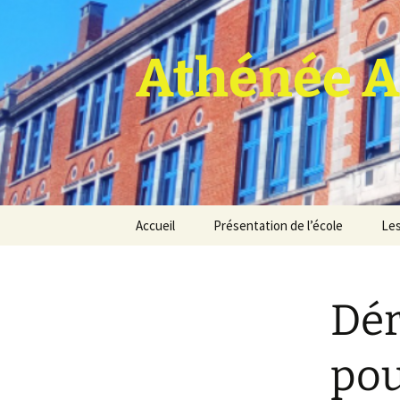
Athénée A
Aller
Accueil
Présentation de l’école
Les
au
contenu
Pro
Dér
pou