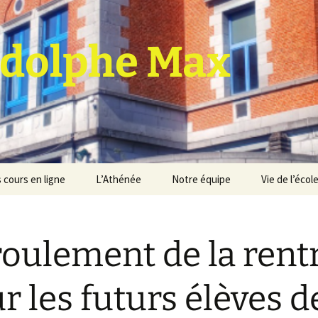
dolphe Max
 cours en ligne
L’Athénée
Notre équipe
Vie de l’écol
jet d’établissement
Espace professeurs
Projets éducatif et
pédagogique
oulement de la rent
Service de médiation
Règlement d’ordre
intérieur
Les Anciens
r les futurs élèves d
Règlement général des
Conseil de participation
études