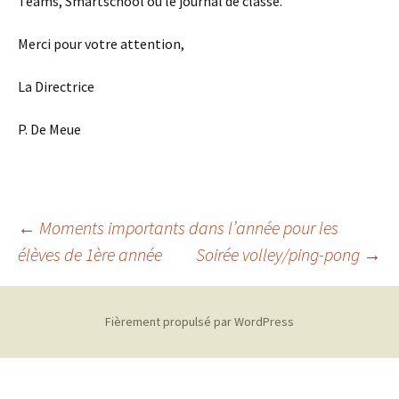
Teams, Smartschool ou le journal de classe.
Merci pour votre attention,
La Directrice
P. De Meue
Navigation
←
Moments importants dans l’année pour les
élèves de 1ère année
Soirée volley/ping-pong
→
des
Fièrement propulsé par WordPress
articles