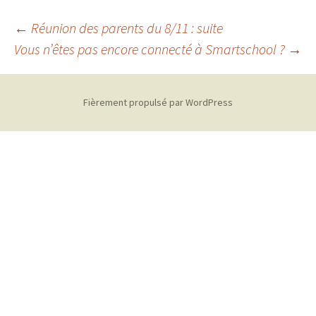
Navigation
←
Réunion des parents du 8/11 : suite
Vous n’êtes pas encore connecté à Smartschool ?
→
des
Fièrement propulsé par WordPress
articles