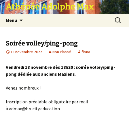
Athénée Adolphe Max
Aller
Recherc
Menu
au
contenu
Soirée volley/ping-pong
13 novembre 2022
Non classé
fiona
Vendredi 18 novembre dès 18h30 : soirée volley/ping-
pong dédiée aux anciens Maxiens
.
Venez nombreux !
Inscription préalable obligatoire par mail
à admax@brucity.education